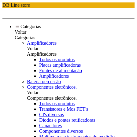
DB Line store
Categorias
Voltar
Categorias
Amplificadores
Voltar
Amplificadores
Todos os produtos
Placas amplificadoras
Fontes de alimentação
Amplificadores
Bateria percussão
Componentes eletrônicos.
Voltar
Componentes eletrônicos.
Todos os produtos
Transistores e Mos FET's
CI's diversos
Diodos e pontes retificadoras
Capacitores
Componentes diversos
Multímetros e instrumentos de medição.